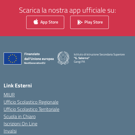
Scarica la nostra app ufficiale su:
App Store
Play Store
Istituto di Istruzione Secondaria Superiore
"G. Salerno"
Gangi PA
— Visita la pagina iniziale della scuola
Link Esterni
MIUR
Ufficio Scolastico Regionale
Ufficio Scolastico Territoriale
Scuola in Chiaro
Iscrizioni On Line
Invalsi