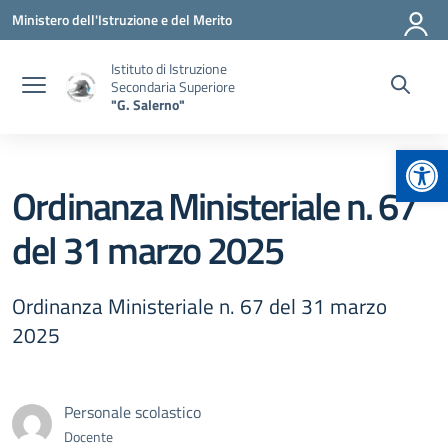
Vai ai contenuti
Vai al menu di navigazione
Vai al footer
Ministero dell'Istruzione e del Merito
Istituto di Istruzione
Secondaria Superiore
"G. Salerno"
Apr
Ordinanza Ministeriale n. 67
del 31 marzo 2025
Ordinanza Ministeriale n. 67 del 31 marzo
2025
Personale scolastico
Docente