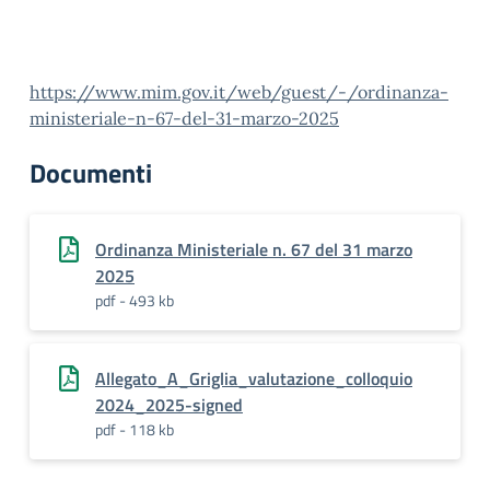
https://www.mim.gov.it/web/guest/-/ordinanza-
ministeriale-n-67-del-31-marzo-2025
Documenti
Ordinanza Ministeriale n. 67 del 31 marzo
2025
pdf - 493 kb
Allegato_A_Griglia_valutazione_colloquio
2024_2025-signed
pdf - 118 kb