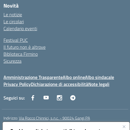
Novità
Le notizie
Le circolari
Calendario eventi
Festival PUC
Il futuro non è altrove
Biblioteca Firmino
Sicurezza
Amministrazione Trasparente
Albo online
Albo sindacale
Privacy Policy
Dichiarazione di accessibilità
Note legali
Seguici su:
Indirizzo:
Via Rocco Chinnici, s.n.c. - 90024 Gangi PA
Centralino:
+39 0921 501229
Email:
pais01700b@istruzione.it