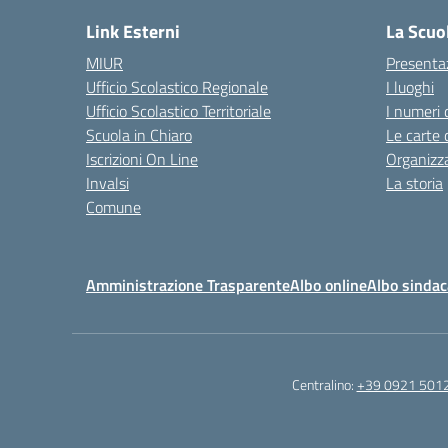
Link Esterni
La Scuo
MIUR
Presenta
Ufficio Scolastico Regionale
I luoghi
Ufficio Scolastico Territoriale
I numeri 
Scuola in Chiaro
Le carte 
Iscrizioni On Line
Organizz
Invalsi
La storia
Comune
Amministrazione Trasparente
Albo online
Albo sindac
Centralino:
+39 0921 501