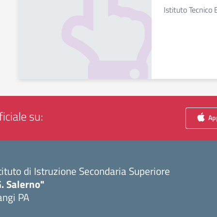
Istituto Tecnico
iciale su:
App
tituto di Istruzione Secondaria Superiore
. Salerno"
angi PA
Visita la pagina iniziale della scuola