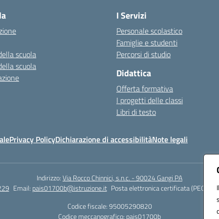
la
I Servizi
zione
Personale scolastico
Famiglie e studenti
della scuola
Percorsi di studio
della scuola
Didattica
azione
Offerta formativa
I progetti delle classi
Libri di testo
ale
Privacy Policy
Dichiarazione di accessibilità
Note legali
Indirizzo:
Via Rocco Chinnici, s.n.c. - 90024 Gangi PA
229
Email:
pais01700b@istruzione.it
Posta elettronica certificata (PEC):
pai
Codice fiscale: 95005290820
Codice meccanografico:
pais01700b