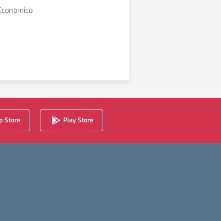
 Economico
 Store
Play Store