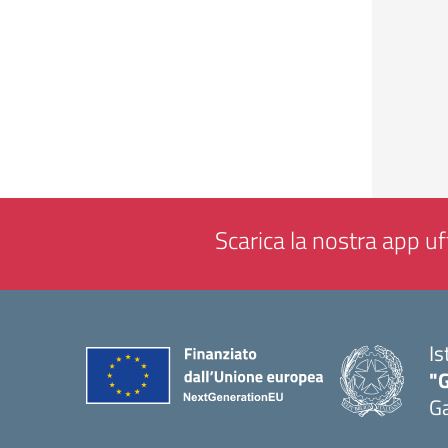
Scarica la nostra app uff
Is
"G
G
— 