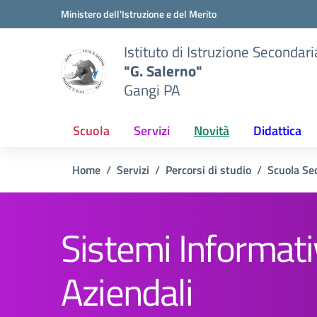
Vai ai contenuti
Vai al menu di navigazione
Vai al footer
Ministero dell'Istruzione e del Merito
Istituto di Istruzione Secondar
"G. Salerno"
Gangi PA
Scuola
Servizi
Novità
Didattica
Home
Servizi
Percorsi di studio
Scuola Se
Sistemi Informati
Aziendali