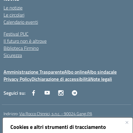
Le notizie
Le circolari
Calendario eventi
Festival PUC
Il futuro non è altrove
Biblioteca Firmino
Sicurezza
Amministrazione Trasparente
Albo online
Albo sindacale
Privacy Policy
Dichiarazione di accessibilità
Note legali
Seguici su:
Indirizzo:
Via Rocco Chinnici, s.n.c. - 90024 Gangi PA
Centralino:
+39 0921 501229
Email:
pais01700b@istruzione.it
Posta elettronica certificata (PEC):
Cookies e altri strumenti di tracciamento
pais01700b@pec.istruzione.it