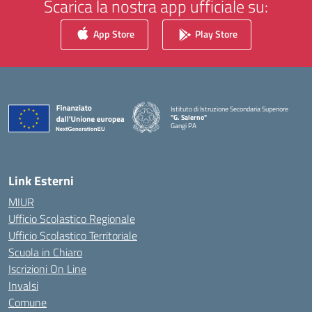
Scarica la nostra app ufficiale su:
App Store
Play Store
Istituto di Istruzione Secondaria Superiore
"G. Salerno"
Gangi PA
— Visita la pagina iniziale della scuola
Link Esterni
MIUR
Ufficio Scolastico Regionale
Ufficio Scolastico Territoriale
Scuola in Chiaro
Iscrizioni On Line
Invalsi
Comune