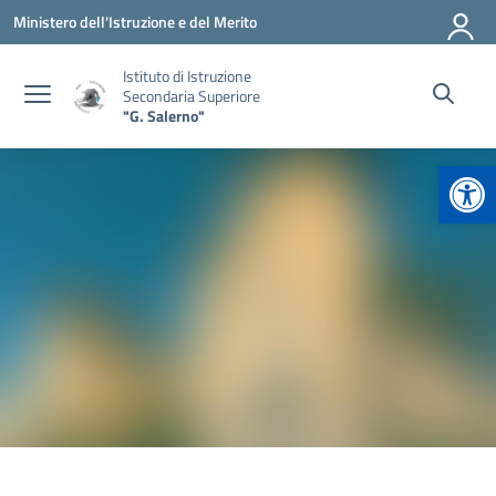
Vai ai contenuti
Vai al menu di navigazione
Vai al footer
Ministero dell'Istruzione e del Merito
Istituto di Istruzione
Secondaria Superiore
"G. Salerno"
Apr