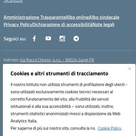
Sicurezza
Amministrazione Trasparente
Albo online
Albo sindacale
Privacy Policy
Dichiarazione di accessibilità
Note legali
Seguici su:
Indirizzo:
Via Rocco Chinnici, s.n.c. - 90024 Gangi PA
Centralino:
+39 0921 501229
Email:
pais01700b@istruzione.it
Cookies e altri strumenti di tracciamento
Posta elettronica certificata (PEC):
pais01700b@pec.istruzione.it
Codice fiscale: 95005290820
Il nostro Istituto non utilizza strumenti di profilazione degli utenti -
Codice meccanografico:
pais01700b
sono utilizzati esclusivamente cookies tecnici necessari al
Codice Indice delle Pubbliche Amministrazioni (IPA): istsc_pais01700b
corretto funzionamento del sito, alla fruibilità dei servizi
Codice unico di fatturazione (CUF): UFM1W3
istituzionali e alla sua accessibilità – sono utilizzati, inoltre,
strumenti statistici anonimizzati messi a disposizione da Web
Analytics Italia.
Hosting & Powered by 3D Solution S.r.l.
Per saperne di più sul nostro sito, consulta la ns.
Cookie Policy.
Concept & Design by Designers Italia