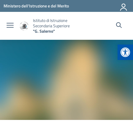
Vai ai contenuti
Vai al menu di navigazione
Vai al footer
Ministero dell'Istruzione e del Merito
Istituto di Istruzione
Secondaria Superiore
"G. Salerno"
Apr