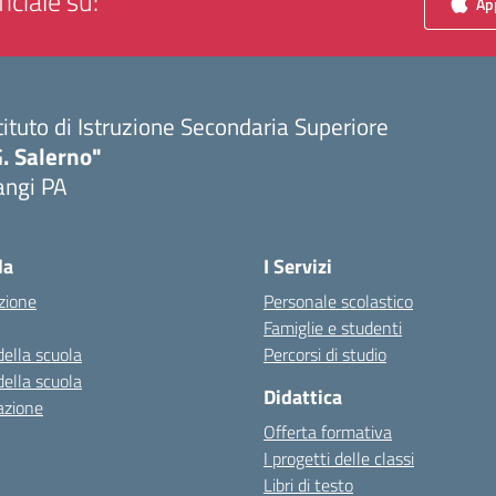
iciale su:
App
tituto di Istruzione Secondaria Superiore
. Salerno"
angi PA
Visita la pagina iniziale della scuola
la
I Servizi
zione
Personale scolastico
Famiglie e studenti
della scuola
Percorsi di studio
della scuola
Didattica
azione
Offerta formativa
I progetti delle classi
Libri di testo