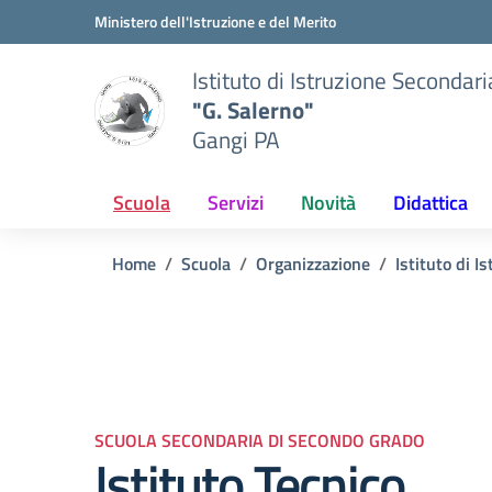
Vai ai contenuti
Vai al menu di navigazione
Vai al footer
Ministero dell'Istruzione e del Merito
Istituto di Istruzione Secondar
"G. Salerno"
Gangi PA
Scuola
Servizi
Novità
Didattica
Home
Scuola
Organizzazione
Istituto di 
SCUOLA SECONDARIA DI SECONDO GRADO
Istituto Tecnico