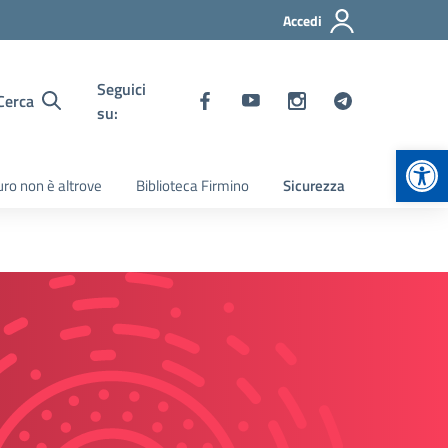
Accedi
Seguici
Cerca
su:
Apr
turo non è altrove
Biblioteca Firmino
Sicurezza