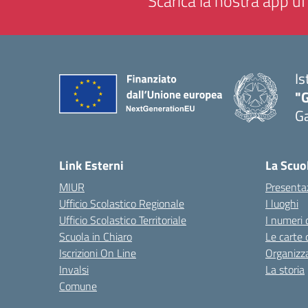
Scarica la nostra app uff
Is
"G
G
— 
Link Esterni
La Scuo
MIUR
Presenta
Ufficio Scolastico Regionale
I luoghi
Ufficio Scolastico Territoriale
I numeri 
Scuola in Chiaro
Le carte 
Iscrizioni On Line
Organizz
Invalsi
La storia
Comune