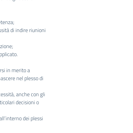
etenza;
ità di indire riunioni
azione;
pplicato.
rsi in merito a
ascere nel plesso di
essità, anche con gli
ticolari decisioni o
ll’interno dei plessi