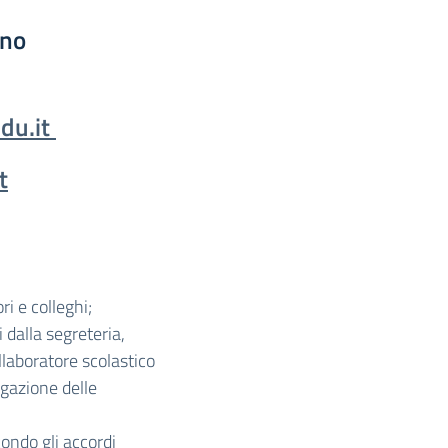
Sebastiano
o
du.it
t
ri e colleghi;
 dalla segreteria,
llaboratore scolastico
logazione delle
condo gli accordi