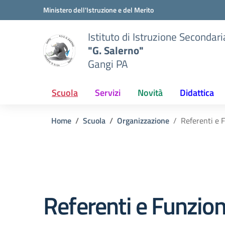
Vai ai contenuti
Vai al menu di navigazione
Vai al footer
Ministero dell'Istruzione e del Merito
Istituto di Istruzione Secondar
"G. Salerno"
Gangi PA
Scuola
Servizi
Novità
Didattica
Home
Scuola
Organizzazione
Referenti e 
Referenti e Funzion