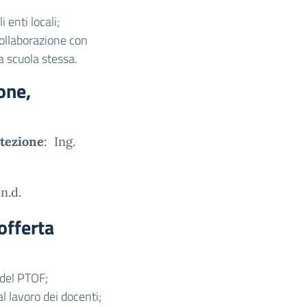
 enti locali;
 collaborazione con
a scuola stessa.
one,
otezione
: Ing.
 n.d.
offerta
el PTOF;
lavoro dei docenti;