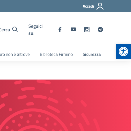
Accedi
Seguici
Cerca
su:
Apr
turo non è altrove
Biblioteca Firmino
Sicurezza