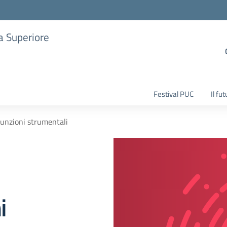
ia Superiore
Festival PUC
Il fu
Funzioni strumentali
i