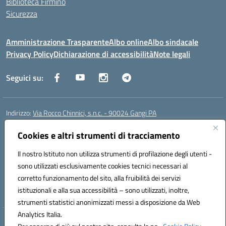
Biblioteca Firmino
Sicurezza
Amministrazione Trasparente
Albo online
Albo sindacale
Privacy Policy
Dichiarazione di accessibilità
Note legali
Seguici su:
Indirizzo:
Via Rocco Chinnici, s.n.c. - 90024 Gangi PA
Centralino:
+39 0921 501229
Email:
pais01700b@istruzione.it
Posta elettronica certificata (PEC):
Cookies e altri strumenti di tracciamento
pais01700b@pec.istruzione.it
Codice fiscale: 95005290820
Il nostro Istituto non utilizza strumenti di profilazione degli utenti -
Codice meccanografico:
pais01700b
sono utilizzati esclusivamente cookies tecnici necessari al
Codice Indice delle Pubbliche Amministrazioni (IPA): istsc_pais01700b
corretto funzionamento del sito, alla fruibilità dei servizi
Codice unico di fatturazione (CUF): UFM1W3
istituzionali e alla sua accessibilità – sono utilizzati, inoltre,
strumenti statistici anonimizzati messi a disposizione da Web
Analytics Italia.
Hosting & Powered by 3D Solution S.r.l.