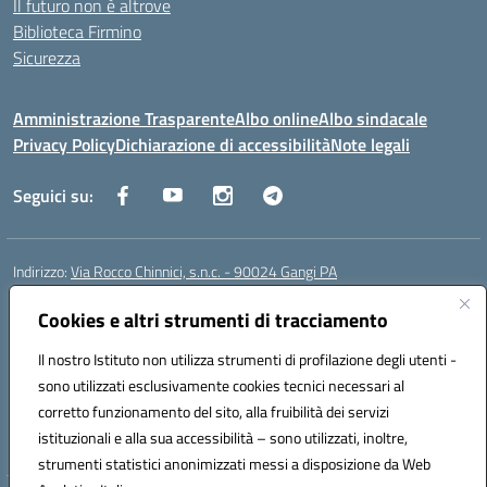
Il futuro non è altrove
Biblioteca Firmino
Sicurezza
Amministrazione Trasparente
Albo online
Albo sindacale
Privacy Policy
Dichiarazione di accessibilità
Note legali
Seguici su:
Indirizzo:
Via Rocco Chinnici, s.n.c. - 90024 Gangi PA
Centralino:
+39 0921 501229
Email:
pais01700b@istruzione.it
Posta elettronica certificata (PEC):
Cookies e altri strumenti di tracciamento
pais01700b@pec.istruzione.it
Codice fiscale: 95005290820
Il nostro Istituto non utilizza strumenti di profilazione degli utenti -
Codice meccanografico:
pais01700b
sono utilizzati esclusivamente cookies tecnici necessari al
Codice Indice delle Pubbliche Amministrazioni (IPA): istsc_pais01700b
corretto funzionamento del sito, alla fruibilità dei servizi
Codice unico di fatturazione (CUF): UFM1W3
istituzionali e alla sua accessibilità – sono utilizzati, inoltre,
strumenti statistici anonimizzati messi a disposizione da Web