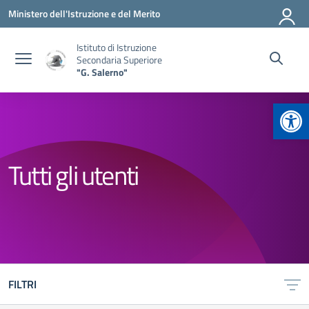
Vai ai contenuti
Vai al menu di navigazione
Vai al footer
Ministero dell'Istruzione e del Merito
Istituto di Istruzione
Secondaria Superiore
"G. Salerno"
Apr
Tutti gli utenti
FILTRI