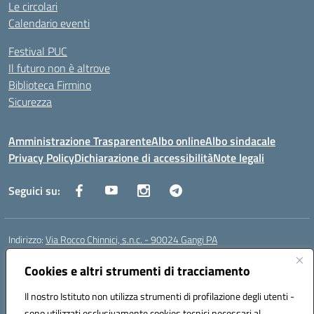
Le circolari
Calendario eventi
Festival PUC
Il futuro non è altrove
Biblioteca Firmino
Sicurezza
Amministrazione Trasparente
Albo online
Albo sindacale
Privacy Policy
Dichiarazione di accessibilità
Note legali
Seguici su:
Indirizzo:
Via Rocco Chinnici, s.n.c. - 90024 Gangi PA
Centralino:
+39 0921 501229
Email:
pais01700b@istruzione.it
Posta elettronica certificata (PEC):
Cookies e altri strumenti di tracciamento
pais01700b@pec.istruzione.it
Codice fiscale: 95005290820
Il nostro Istituto non utilizza strumenti di profilazione degli utenti -
Codice meccanografico:
pais01700b
sono utilizzati esclusivamente cookies tecnici necessari al