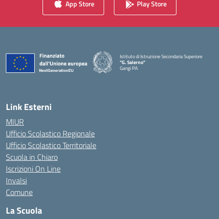
App Store
Play Store
Istituto di Istruzione Secondaria Superiore
"G. Salerno"
Gangi PA
— Visita la pagina iniziale della scuola
Link Esterni
MIUR
Ufficio Scolastico Regionale
Ufficio Scolastico Territoriale
Scuola in Chiaro
Iscrizioni On Line
Invalsi
Comune
La Scuola