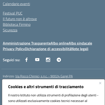
Calendario eventi
Festival PUC
Il futuro non è altrove
Biblioteca Firmino
Sicurezza
Amministrazione Trasparente
Albo online
Albo sindacale
Privacy Policy
Dichiarazione di accessibilità
Note legali
Seguici su:
Indirizzo:
Via Rocco Chinnici, s.n.c. - 90024 Gangi PA
Centralino:
+39 0921 501229
Email:
pais01700b@istruzione.it
Posta elettronica certificata (PEC):
Cookies e altri strumenti di tracciamento
pais01700b@pec.istruzione.it
Codice fiscale: 95005290820
Il nostro Istituto non utilizza strumenti di profilazione degli utenti -
Codice meccanografico:
pais01700b
sono utilizzati esclusivamente cookies tecnici necessari al
Codice Indice delle Pubbliche Amministrazioni (IPA): istsc_pais01700b