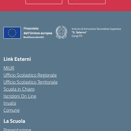
Istituto di Istruzione Secondaria Superiore
"G. Salerno"
Gangi PA
— Visita la pagina iniziale della scuola
Link Esterni
MIUR
Ufficio Scolastico Regionale
Ufficio Scolastico Territoriale
Scuola in Chiaro
Iscrizioni On Line
Invalsi
Comune
La Scuola
Presentazione