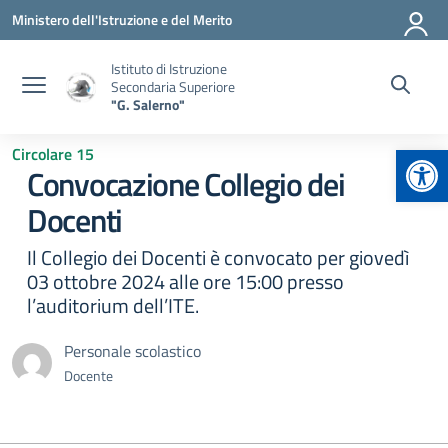
Vai ai contenuti
Vai al menu di navigazione
Vai al footer
Ministero dell'Istruzione e del Merito
Istituto di Istruzione
Secondaria Superiore
"G. Salerno"
Apr
Circolare 15
Convocazione Collegio dei
Docenti
Il Collegio dei Docenti è convocato per giovedì
03 ottobre 2024 alle ore 15:00 presso
l’auditorium dell’ITE.
Personale scolastico
Docente