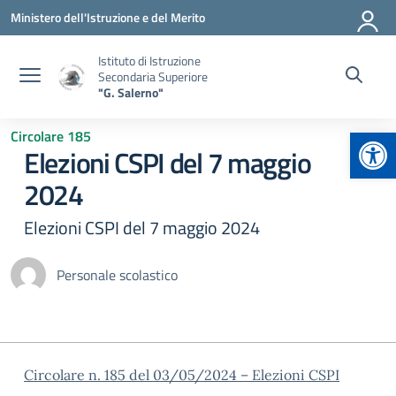
Vai ai contenuti
Vai al menu di navigazione
Vai al footer
Ministero dell'Istruzione e del Merito
Istituto di Istruzione
Secondaria Superiore
"G. Salerno"
Apr
Circolare 185
Elezioni CSPI del 7 maggio
2024
Elezioni CSPI del 7 maggio 2024
Personale scolastico
Circolare n. 185 del 03/05/2024 – Elezioni CSPI