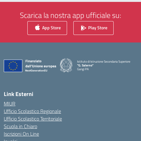
Scarica la nostra app ufficiale su:
App Store
Play Store
Istituto di Istruzione Secondaria Superiore
"G. Salerno"
Gangi PA
— Visita la pagina iniziale della scuola
Link Esterni
MIUR
Ufficio Scolastico Regionale
Ufficio Scolastico Territoriale
Scuola in Chiaro
Iscrizioni On Line