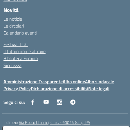
Novità
Le notizie
Le circolari
Calendario eventi
Festival PUC
Il futuro non è altrove
Biblioteca Firmino
Sicurezza
Amministrazione Trasparente
Albo online
Albo sindacale
Privacy Policy
Dichiarazione di accessibilità
Note legali
Seguici su:
Indirizzo:
Via Rocco Chinnici, s.n.c. - 90024 Gangi PA
Centralino:
+39 0921 501229
Email:
pais01700b@istruzione.it