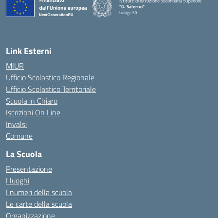
Istituto di Istruzione Secondaria Superiore
"G. Salerno"
Gangi PA
— Visita la pagina iniziale della scuola
Link Esterni
MIUR
Ufficio Scolastico Regionale
Ufficio Scolastico Territoriale
Scuola in Chiaro
Iscrizioni On Line
Invalsi
Comune
La Scuola
Presentazione
I luoghi
I numeri della scuola
Le carte della scuola
Organizzazione