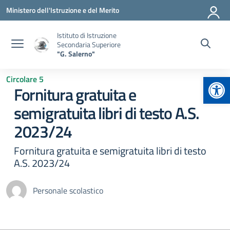
Vai ai contenuti
Vai al menu di navigazione
Vai al footer
Ministero dell'Istruzione e del Merito
Istituto di Istruzione
Secondaria Superiore
"G. Salerno"
Apr
Circolare 5
Fornitura gratuita e
semigratuita libri di testo A.S.
2023/24
Fornitura gratuita e semigratuita libri di testo
A.S. 2023/24
Personale scolastico