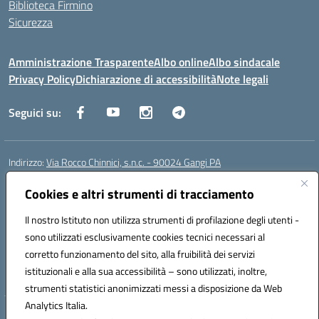
Biblioteca Firmino
Sicurezza
Amministrazione Trasparente
Albo online
Albo sindacale
Privacy Policy
Dichiarazione di accessibilità
Note legali
Seguici su:
Indirizzo:
Via Rocco Chinnici, s.n.c. - 90024 Gangi PA
Centralino:
+39 0921 501229
Email:
pais01700b@istruzione.it
Posta elettronica certificata (PEC):
Cookies e altri strumenti di tracciamento
pais01700b@pec.istruzione.it
Codice fiscale: 95005290820
Il nostro Istituto non utilizza strumenti di profilazione degli utenti -
Codice meccanografico:
pais01700b
sono utilizzati esclusivamente cookies tecnici necessari al
Codice Indice delle Pubbliche Amministrazioni (IPA): istsc_pais01700b
corretto funzionamento del sito, alla fruibilità dei servizi
Codice unico di fatturazione (CUF): UFM1W3
istituzionali e alla sua accessibilità – sono utilizzati, inoltre,
strumenti statistici anonimizzati messi a disposizione da Web
Analytics Italia.
Hosting & Powered by 3D Solution S.r.l.