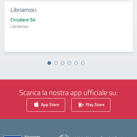
Libriamoci
Circolare 54
Libriamoci
Scarica la nostra app ufficiale su:
App Store
Play Store