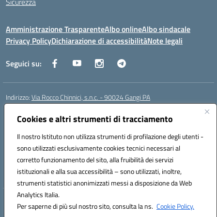
Sicurezza
Amministrazione Trasparente
Albo online
Albo sindacale
Privacy Policy
Dichiarazione di accessibilità
Note legali
Seguici su:
Indirizzo:
Via Rocco Chinnici, s.n.c. - 90024 Gangi PA
Centralino:
+39 0921 501229
Email:
pais01700b@istruzione.it
Posta elettronica certificata (PEC):
Cookies e altri strumenti di tracciamento
pais01700b@pec.istruzione.it
Codice fiscale: 95005290820
Il nostro Istituto non utilizza strumenti di profilazione degli utenti -
Codice meccanografico:
pais01700b
sono utilizzati esclusivamente cookies tecnici necessari al
Codice Indice delle Pubbliche Amministrazioni (IPA): istsc_pais01700b
corretto funzionamento del sito, alla fruibilità dei servizi
Codice unico di fatturazione (CUF): UFM1W3
istituzionali e alla sua accessibilità – sono utilizzati, inoltre,
strumenti statistici anonimizzati messi a disposizione da Web
Analytics Italia.
Hosting & Powered by 3D Solution S.r.l.
Per saperne di più sul nostro sito, consulta la ns.
Cookie Policy.
Concept & Design by Designers Italia