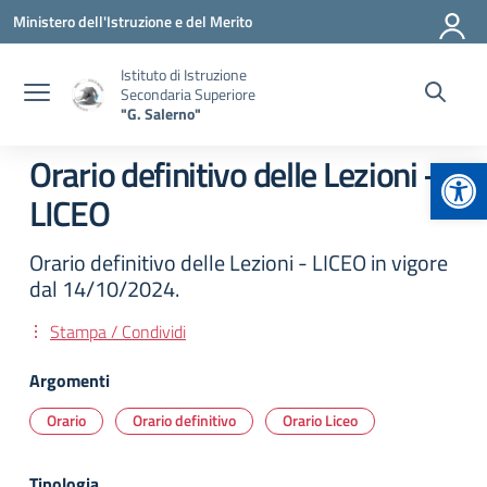
Vai ai contenuti
Vai al menu di navigazione
Vai al footer
Ministero dell'Istruzione e del Merito
Istituto di Istruzione
Secondaria Superiore
"G. Salerno"
Apr
Orario definitivo delle Lezioni –
LICEO
Orario definitivo delle Lezioni - LICEO in vigore
dal 14/10/2024.
Stampa / Condividi
Argomenti
Orario
Orario definitivo
Orario Liceo
Tipologia