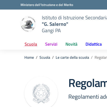
Vai ai contenuti
Vai al menu di navigazione
Vai al footer
Ministero dell'Istruzione e del Merito
Istituto di Istruzione Secondar
"G. Salerno"
Gangi PA
Scuola
Servizi
Novità
Didattica
Home
Scuola
Le carte della scuola
Regolam
Regolame
Regolamenti adot