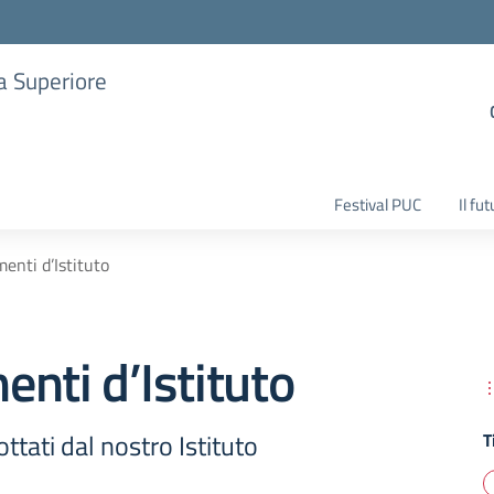
ia Superiore
Festival PUC
Il fu
enti d’Istituto
nti d’Istituto
tati dal nostro Istituto
T