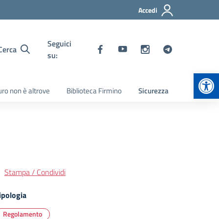
Accedi
Seguici
Cerca
su:
Apr
turo non è altrove
Biblioteca Firmino
Sicurezza
Stampa / Condividi
ipologia
Regolamento