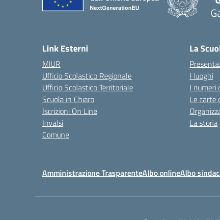
G
— 
Link Esterni
La Scuo
MIUR
Presenta
Ufficio Scolastico Regionale
I luoghi
Ufficio Scolastico Territoriale
I numeri 
Scuola in Chiaro
Le carte 
Iscrizioni On Line
Organizz
Invalsi
La storia
Comune
Amministrazione Trasparente
Albo online
Albo sindac