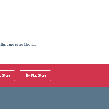
rilasciato sotto Licenza
 Store
Play Store