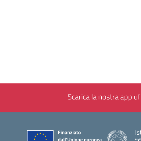
Scarica la nostra app uff
Is
"G