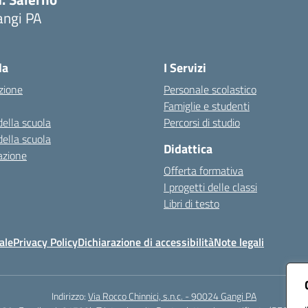
angi PA
Visita la pagina iniziale della scuola
la
I Servizi
zione
Personale scolastico
Famiglie e studenti
della scuola
Percorsi di studio
della scuola
Didattica
azione
Offerta formativa
I progetti delle classi
Libri di testo
ale
Privacy Policy
Dichiarazione di accessibilità
Note legali
Indirizzo:
Via Rocco Chinnici, s.n.c. - 90024 Gangi PA