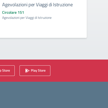
Agevolazioni per Viaggi di Istruzione
Scio
Circolare 151
Circo
Agevolazioni per Viaggi di Istruzione
Sciope
 Store
Play Store