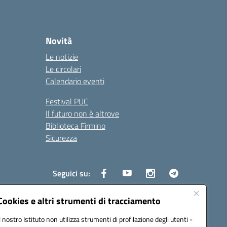
Novità
Le notizie
Le circolari
Calendario eventi
Festival PUC
Il futuro non è altrove
Biblioteca Firmino
Sicurezza
Seguici su:
Cookies e altri strumenti di tracciamento
Il nostro Istituto non utilizza strumenti di profilazione degli utenti -
s01700b@pec.istruzione.it