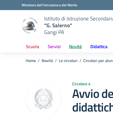
Vai ai contenuti
Vai al menu di navigazione
Vai al footer
Ministero dell'Istruzione e del Merito
Istituto di Istruzione Secondar
"G. Salerno"
Gangi PA
Scuola
Servizi
Novità
Didattica
Home
Novità
Le circolari
Circolari per alun
Circolare 4
Avvio del
didattic