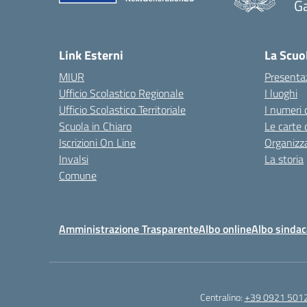
G
— 
Link Esterni
La Scuo
MIUR
Presenta
Ufficio Scolastico Regionale
I luoghi
Ufficio Scolastico Territoriale
I numeri 
Scuola in Chiaro
Le carte 
Iscrizioni On Line
Organizz
Invalsi
La storia
Comune
Amministrazione Trasparente
Albo online
Albo sindac
Centralino:
+39 0921 501