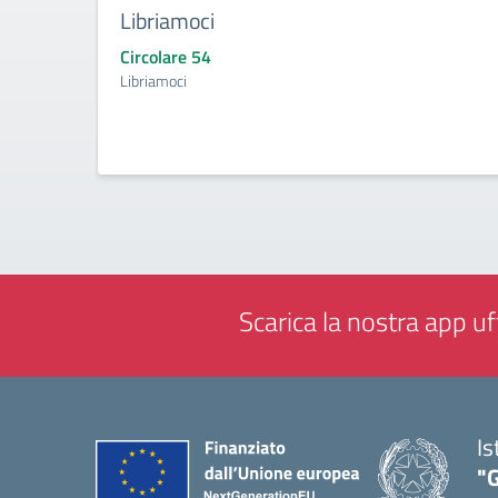
Libriamoci
Circolare 54
Libriamoci
Scarica la nostra app uff
Is
"G