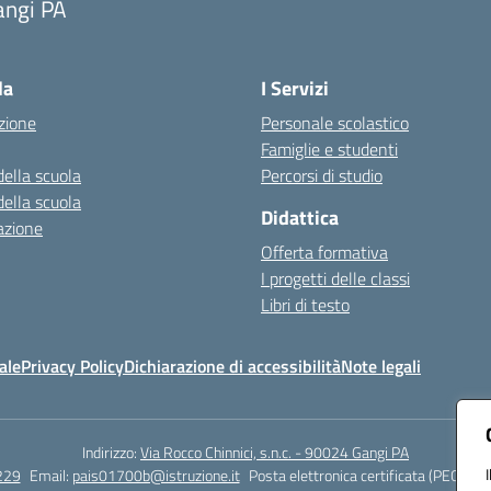
angi PA
Visita la pagina iniziale della scuola
la
I Servizi
zione
Personale scolastico
Famiglie e studenti
della scuola
Percorsi di studio
della scuola
Didattica
azione
Offerta formativa
I progetti delle classi
Libri di testo
ale
Privacy Policy
Dichiarazione di accessibilità
Note legali
Indirizzo:
Via Rocco Chinnici, s.n.c. - 90024 Gangi PA
229
Email:
pais01700b@istruzione.it
Posta elettronica certificata (PEC):
pai