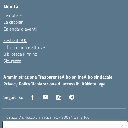
Novità
Le notizie
Le circolari
Calendario eventi
Festival PUC
Il futuro non è altrove
Biblioteca Firmino
Sicurezza
Amministrazione Trasparente
Albo online
Albo sindacale
Privacy Policy
Dichiarazione di accessibilità
Note legali
Seguici su:
Indirizzo:
Via Rocco Chinnici, s.n.c. - 90024 Gangi PA
Centralino:
+39 0921 501229
Email:
pais01700b@istruzione.it