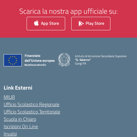
Scarica la nostra app ufficiale su:
App Store
Play Store
Istituto di Istruzione Secondaria Superiore
"G. Salerno"
Gangi PA
— Visita la pagina iniziale della scuola
Link Esterni
MIUR
Ufficio Scolastico Regionale
Ufficio Scolastico Territoriale
Scuola in Chiaro
Iscrizioni On Line
Invalsi