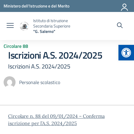
Vai ai contenuti
Vai al menu di navigazione
Vai al footer
Ministero dell'Istruzione e del Merito
Istituto di Istruzione
Secondaria Superiore
"G. Salerno"
Apr
Circolare 88
Iscrizioni A.S. 2024/2025
Iscrizioni A.S. 2024/2025
Personale scolastico
Circolare n. 88 del 09/01/2024 – Conferma
iscrizione per l’A.S. 2024/2025