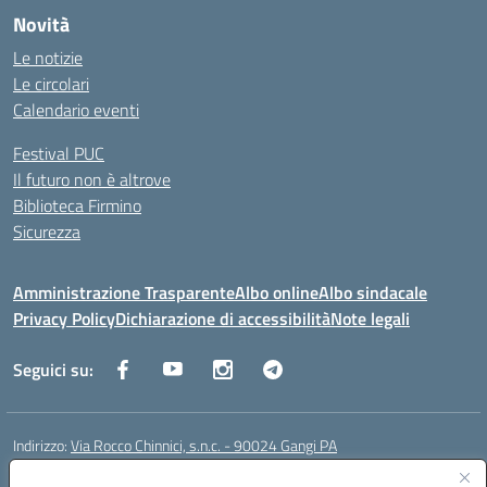
Novità
Le notizie
Le circolari
Calendario eventi
Festival PUC
Il futuro non è altrove
Biblioteca Firmino
Sicurezza
Amministrazione Trasparente
Albo online
Albo sindacale
Privacy Policy
Dichiarazione di accessibilità
Note legali
Seguici su:
Indirizzo:
Via Rocco Chinnici, s.n.c. - 90024 Gangi PA
Centralino:
+39 0921 501229
Email:
pais01700b@istruzione.it