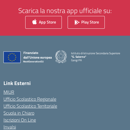
Scarica la nostra app ufficiale su:
App Store
Play Store
Istituto di Istruzione Secondaria Superiore
"G. Salerno"
Gangi PA
— Visita la pagina iniziale della scuola
Link Esterni
MIUR
Ufficio Scolastico Regionale
Ufficio Scolastico Territoriale
Scuola in Chiaro
Iscrizioni On Line
Invalsi