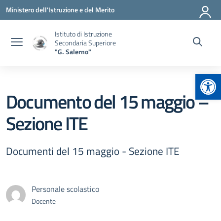
Vai ai contenuti
Vai al menu di navigazione
Vai al footer
Ministero dell'Istruzione e del Merito
Istituto di Istruzione
Secondaria Superiore
"G. Salerno"
Apr
Documento del 15 maggio –
Sezione ITE
Documenti del 15 maggio - Sezione ITE
Personale scolastico
Docente