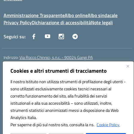
Amministrazione Trasparente
Albo online
Albo sindacale
Privacy Policy
Dichiarazione di accessibilità
Note legali
Seguici su:
Indirizzo:
Via Rocco Chinnici, s.n.c. - 90024 Gangi PA
Centralino:
+39 0921 501229
Email:
pais01700b@istruzione.it
Posta elettronica certificata (PEC):
Cookies e altri strumenti di tracciamento
pais01700b@pec.istruzione.it
Codice fiscale: 95005290820
Il nostro Istituto non utilizza strumenti di profilazione degli utenti -
Codice meccanografico:
pais01700b
sono utilizzati esclusivamente cookies tecnici necessari al
Codice Indice delle Pubbliche Amministrazioni (IPA): istsc_pais01700b
corretto funzionamento del sito, alla fruibilità dei servizi
Codice unico di fatturazione (CUF): UFM1W3
istituzionali e alla sua accessibilità – sono utilizzati, inoltre,
strumenti statistici anonimizzati messi a disposizione da Web
Analytics Italia.
Hosting & Powered by 3D Solution S.r.l.
Per saperne di più sul nostro sito, consulta la ns.
Cookie Policy.
Concept & Design by Designers Italia