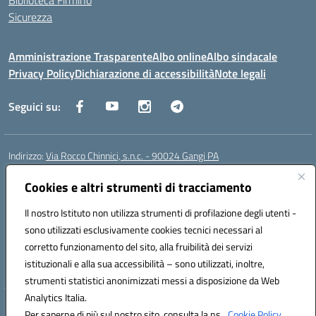
Biblioteca Firmino
Sicurezza
Amministrazione Trasparente
Albo online
Albo sindacale
Privacy Policy
Dichiarazione di accessibilità
Note legali
Seguici su:
Indirizzo:
Via Rocco Chinnici, s.n.c. - 90024 Gangi PA
Centralino:
+39 0921 501229
Email:
pais01700b@istruzione.it
Posta elettronica certificata (PEC):
Cookies e altri strumenti di tracciamento
pais01700b@pec.istruzione.it
Codice fiscale: 95005290820
Il nostro Istituto non utilizza strumenti di profilazione degli utenti -
Codice meccanografico:
pais01700b
sono utilizzati esclusivamente cookies tecnici necessari al
Codice Indice delle Pubbliche Amministrazioni (IPA): istsc_pais01700b
corretto funzionamento del sito, alla fruibilità dei servizi
Codice unico di fatturazione (CUF): UFM1W3
istituzionali e alla sua accessibilità – sono utilizzati, inoltre,
strumenti statistici anonimizzati messi a disposizione da Web
Analytics Italia.
Hosting & Powered by 3D Solution S.r.l.
Per saperne di più sul nostro sito, consulta la ns.
Cookie Policy.