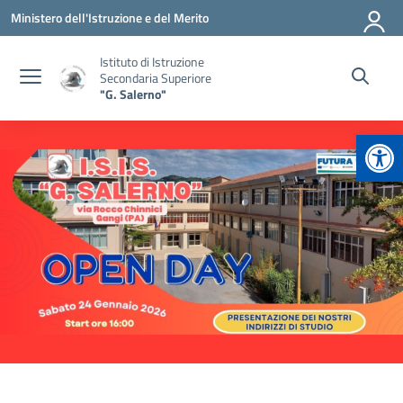
Vai ai contenuti
Vai al menu di navigazione
Vai al footer
Ministero dell'Istruzione e del Merito
Istituto di Istruzione
Secondaria Superiore
"G. Salerno"
Apr