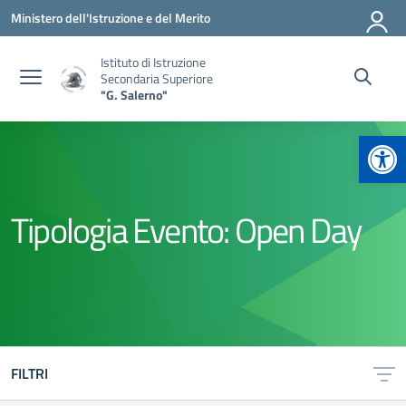
Vai ai contenuti
Vai al menu di navigazione
Vai al footer
Ministero dell'Istruzione e del Merito
Istituto di Istruzione
Secondaria Superiore
"G. Salerno"
Apr
Tipologia Evento:
Open Day
FILTRI