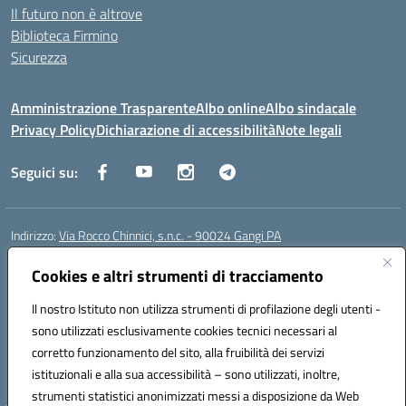
Il futuro non è altrove
Biblioteca Firmino
Sicurezza
Amministrazione Trasparente
Albo online
Albo sindacale
Privacy Policy
Dichiarazione di accessibilità
Note legali
Seguici su:
Indirizzo:
Via Rocco Chinnici, s.n.c. - 90024 Gangi PA
Centralino:
+39 0921 501229
Email:
pais01700b@istruzione.it
Posta elettronica certificata (PEC):
Cookies e altri strumenti di tracciamento
pais01700b@pec.istruzione.it
Codice fiscale: 95005290820
Il nostro Istituto non utilizza strumenti di profilazione degli utenti -
Codice meccanografico:
pais01700b
sono utilizzati esclusivamente cookies tecnici necessari al
Codice Indice delle Pubbliche Amministrazioni (IPA): istsc_pais01700b
corretto funzionamento del sito, alla fruibilità dei servizi
Codice unico di fatturazione (CUF): UFM1W3
istituzionali e alla sua accessibilità – sono utilizzati, inoltre,
strumenti statistici anonimizzati messi a disposizione da Web