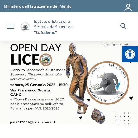
Vai ai contenuti
Vai al menu di navigazione
Vai al footer
Ministero dell'Istruzione e del Merito
Istituto di Istruzione
Secondaria Superiore
"G. Salerno"
Apr