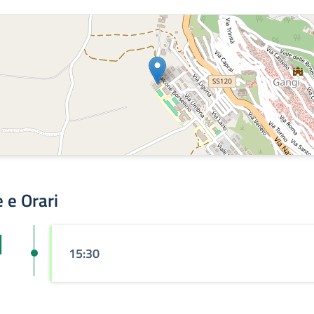
 e Orari
1
15:30
n