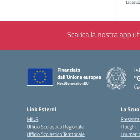
Licenz
Scarica la nostra app uff
Is
"G
G
— 
Link Esterni
La Scuo
MIUR
Presenta
Ufficio Scolastico Regionale
I luoghi
Ufficio Scolastico Territoriale
I numeri 