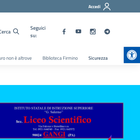
Accedi
Seguici
Cerca
su:
Apr
turo non è altrove
Biblioteca Firmino
Sicurezza