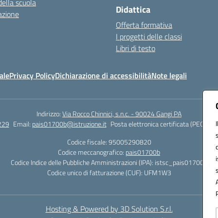
della scuola
Didattica
azione
Offerta formativa
I progetti delle classi
Libri di testo
ale
Privacy Policy
Dichiarazione di accessibilità
Note legali
Indirizzo:
Via Rocco Chinnici, s.n.c. - 90024 Gangi PA
229
Email:
pais01700b@istruzione.it
Posta elettronica certificata (PEC):
pai
Codice fiscale: 95005290820
Codice meccanografico:
pais01700b
Codice Indice delle Pubbliche Amministrazioni (IPA): istsc_pais01700b
Codice unico di fatturazione (CUF): UFM1W3
Hosting & Powered by 3D Solution S.r.l.