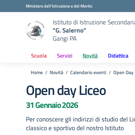
Vai ai contenuti
Vai al menu di navigazione
Vai al footer
Ministero dell'Istruzione e del Merito
Istituto di Istruzione Secondar
"G. Salerno"
Gangi PA
Scuola
Servizi
Novità
Didattica
Home
Novità
Calendario eventi
Open Day
Open day Liceo
31 Gennaio 2026
Per conoscere gli indirizzi di studio del Li
classico e sportivo del nostro Istituto