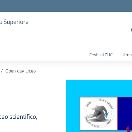
ia Superiore
Festival PUC
Il fu
Open day Liceo
ceo scientifico,