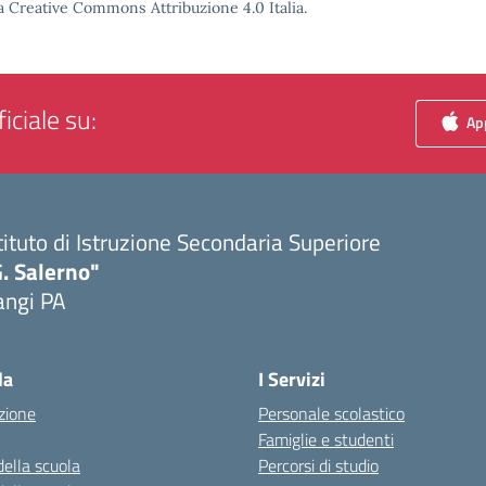
a Creative Commons Attribuzione 4.0 Italia.
iciale su:
App
tituto di Istruzione Secondaria Superiore
. Salerno"
angi PA
Visita la pagina iniziale della scuola
la
I Servizi
zione
Personale scolastico
Famiglie e studenti
della scuola
Percorsi di studio