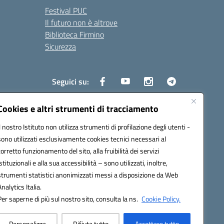
Festival PUC
Il futuro non è altrove
Biblioteca Firmino
Sicurezza
Seguici su:
Cookies e altri strumenti di tracciamento
Il nostro Istituto non utilizza strumenti di profilazione degli utenti -
s01700b@pec.istruzione.it
sono utilizzati esclusivamente cookies tecnici necessari al
corretto funzionamento del sito, alla fruibilità dei servizi
istituzionali e alla sua accessibilità – sono utilizzati, inoltre,
strumenti statistici anonimizzati messi a disposizione da Web
Analytics Italia.
Per saperne di più sul nostro sito, consulta la ns.
Cookie Policy.
Personalizza
Rifiuta tutto
Accettare tutto