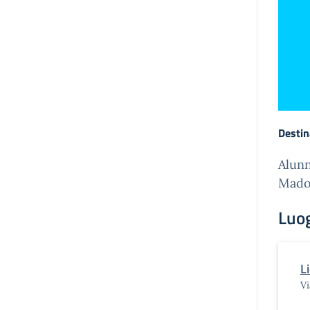
Destin
Alunn
Mado
Luo
L
V