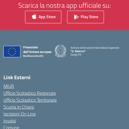
Scarica la nostra app ufficiale su:
App Store
Play Store
Istituto di Istruzione Secondaria Superiore
"G. Salerno"
Gangi PA
— Visita la pagina iniziale della scuola
Link Esterni
MIUR
Ufficio Scolastico Regionale
Ufficio Scolastico Territoriale
Scuola in Chiaro
Iscrizioni On Line
Invalsi
Comune