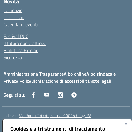
Novità
Le notizie
Le circolari
Calendario eventi
Festival PUC
Il futuro non è altrove
Biblioteca Firmino
Sicurezza
Amministrazione Trasparente
Albo online
Albo sindacale
Privacy Policy
Dichiarazione di accessibilità
Note legali
Seguici su:
Indirizzo:
Via Rocco Chinnici, s.n.c. - 90024 Gangi PA
Centralino:
+39 0921 501229
Email:
pais01700b@istruzione.it
Posta elettronica certificata (PEC):
Cookies e altri strumenti di tracciamento
pais01700b@pec.istruzione.it