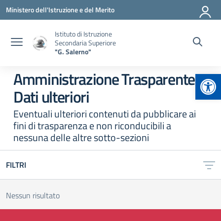
Vai ai contenuti
Vai al menu di navigazione
Vai al footer
Ministero dell'Istruzione e del Merito
Istituto di Istruzione
Secondaria Superiore
"G. Salerno"
Apr
Amministrazione Trasparente:
Dati ulteriori
Eventuali ulteriori contenuti da pubblicare ai
fini di trasparenza e non riconducibili a
nessuna delle altre sotto-sezioni
FILTRI
Nessun risultato