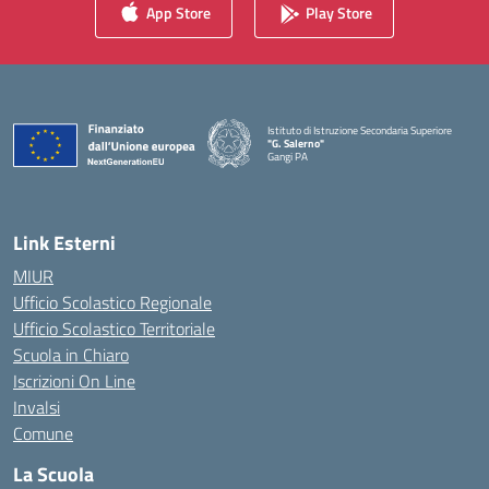
App Store
Play Store
Istituto di Istruzione Secondaria Superiore
"G. Salerno"
Gangi PA
— Visita la pagina iniziale della scuola
Link Esterni
MIUR
Ufficio Scolastico Regionale
Ufficio Scolastico Territoriale
Scuola in Chiaro
Iscrizioni On Line
Invalsi
Comune
La Scuola