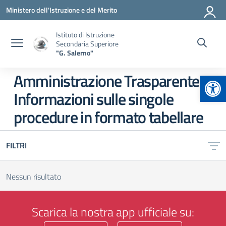
Vai ai contenuti
Vai al menu di navigazione
Vai al footer
Ministero dell'Istruzione e del Merito
Istituto di Istruzione
Secondaria Superiore
"G. Salerno"
Apr
Amministrazione Trasparente:
Informazioni sulle singole
procedure in formato tabellare
FILTRI
Nessun risultato
Scarica la nostra app ufficiale su: