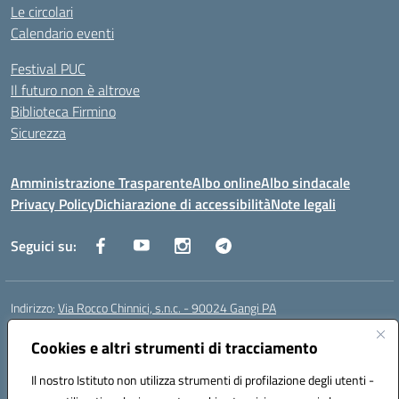
Le circolari
Calendario eventi
Festival PUC
Il futuro non è altrove
Biblioteca Firmino
Sicurezza
Amministrazione Trasparente
Albo online
Albo sindacale
Privacy Policy
Dichiarazione di accessibilità
Note legali
Seguici su:
Indirizzo:
Via Rocco Chinnici, s.n.c. - 90024 Gangi PA
Centralino:
+39 0921 501229
Email:
pais01700b@istruzione.it
Posta elettronica certificata (PEC):
Cookies e altri strumenti di tracciamento
pais01700b@pec.istruzione.it
Codice fiscale: 95005290820
Il nostro Istituto non utilizza strumenti di profilazione degli utenti -
Codice meccanografico:
pais01700b