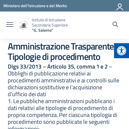
Vai ai contenuti
Vai al menu di navigazione
Vai al footer
Ministero dell'Istruzione e del Merito
Istituto di Istruzione
Secondaria Superiore
"G. Salerno"
Apr
Amministrazione Trasparente:
Tipologie di procedimento
Dlgs 33/2013 – Articolo 35, comma 1 e 2
–
Obblighi di pubblicazione relativi ai
procedimenti amministrativi e ai controlli sulle
dichiarazioni sostitutive e l’acquisizione
d’ufficio dei dati
1. Le pubbliche amministrazioni pubblicano i
dati relativi alle tipologie di procedimento di
propria competenza. Per ciascuna tipologia di
procedimento sono pubblicate le seguenti
informazioni: